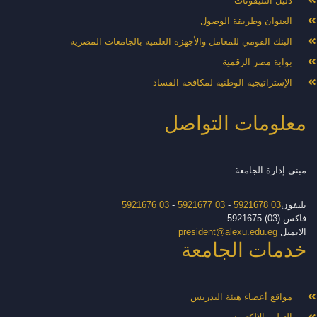
دليل التليفونات
العنوان وطريقة الوصول
البنك القومي للمعامل والأجهزة العلمية بالجامعات المصرية
بوابة مصر الرقمية
الإستراتيجية الوطنية لمكافحة الفساد
معلومات التواصل
مبنى إدارة الجامعة
تليفون
03 5921678
-
03 5921677
-
03 5921676
فاكس (03) 5921675
الايميل
president@alexu.edu.eg
خدمات الجامعة
مواقع أعضاء هيئة التدريس